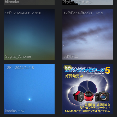
hltanaka
小犬のプロキオン
12P_2024-0419-1910
12P/Pons-Brooks 4/19
Sugita_7chome
東岡昭二
PR
12P－2024/04/18
karako-m57