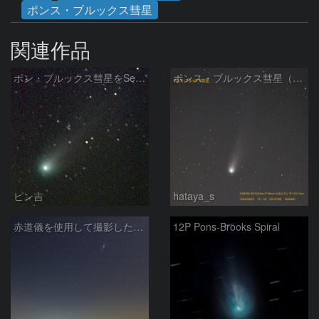
ポンス・ブルックス彗星
関連作品
ポン・ブルックス彗星をSeeStar S50で撮影画像を再処理
ポンス・ブルックス彗星（12P/Pons-Brooks）2024/04/01
ピン吉
hataya_s
赤道儀を使用して撮影した画像のSequatorによるコンポジット結果
12P Pons-Brooks Spiral