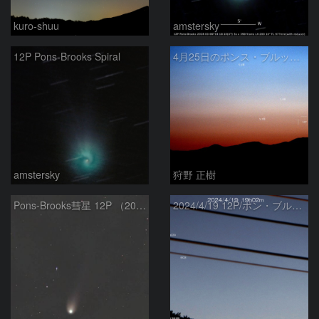
kuro-shuu
amstersky
12P Pons-Brooks Spiral
4月25日のポンス・ブルックス彗星(12P)
amstersky
狩野 正樹
Pons-Brooks彗星 12P （2024/04/08） 米国テキサス州
2024/4/19 12P/ポン・ブルックス彗星・木星・天王星