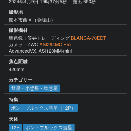
2024年4月9日 19時37分5秒
露出 690秒
撮影地
熊本市西区（金峰山）
撮影機材
望遠鏡：笠井トレーディング
BLANCA-70EDT
カメラ：ZWO
ASI294MC Pro
AdvancedVX, ASI120MM-mini
焦点距離
420mm
カテゴリー
彗星・小惑星・準惑星
特集
ポン・ブルックス彗星（12P）
天体
12P
ポン・ブルックス彗星