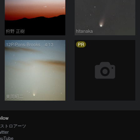
狩野 正樹
hltanaka
PR
12P/Pons-Brooks 4/13
東岡昭二
llow
ストロアーツ
itter
ouTube