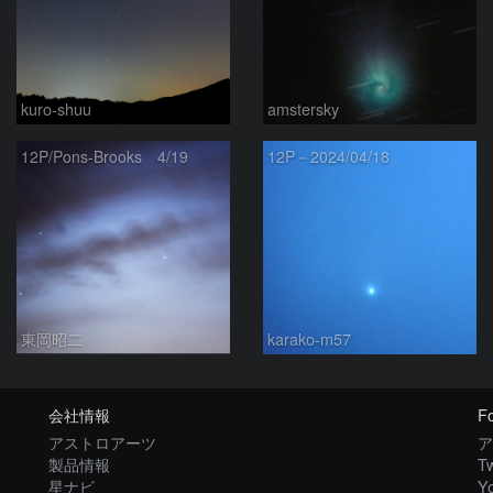
kuro-shuu
amstersky
12P/Pons-Brooks 4/19
12P－2024/04/18
東岡昭二
karako-m57
会社情報
Fo
アストロアーツ
ア
製品情報
Tw
星ナビ
Y