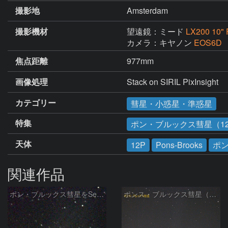
撮影地
Amsterdam
撮影機材
望遠鏡：ミード
LX200 10" F
カメラ：キヤノン
EOS6D
焦点距離
977mm
画像処理
Stack on SIRIL PixInsight
カテゴリー
彗星・小惑星・準惑星
特集
ポン・ブルックス彗星（1
天体
12P
Pons-Brooks
ポ
関連作品
ポン・ブルックス彗星をSeeStar S50で撮影画像を再処理
ポンス・ブルックス彗星（12P/Pons-Brooks）2024/04/01