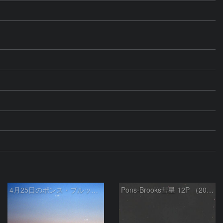
4月25日のポンス・ブルックス彗星(12P)
Pons-Brooks彗星 12P （2024/04/08） 米国テキサス州