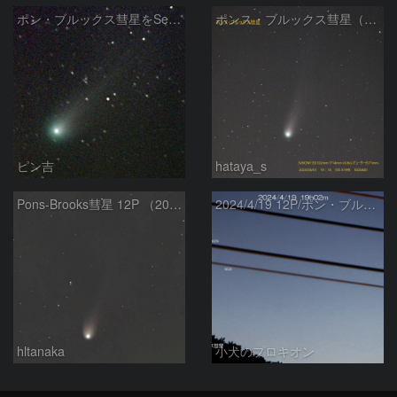
ポン・ブルックス彗星をSeeStar S50で撮影画像を再処理
ポンス・ブルックス彗星（12P/Pons-Brooks）2024/04/01
ピン吉
hataya_s
Pons-Brooks彗星 12P （2024/04/08） 米国テキサス州
2024/4/19 12P/ポン・ブルックス彗星・木星・天王星
hltanaka
小犬のプロキオン