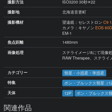
撮影方法
ISO3200 30秒✕22
撮影地
北海道音更町
撮影機材
望遠鏡：セレストロン
C9
カメラ：キヤノン
EOS 60
EM-1
焦点距離
1480mm
画像処理
ステライメージ8にて現像処
RAW Therapee、ステ
カテゴリー
彗星・小惑星・準惑星
特集
ポン・ブルックス彗星（1
天体
12P
ポン・ブルックス
関連作品