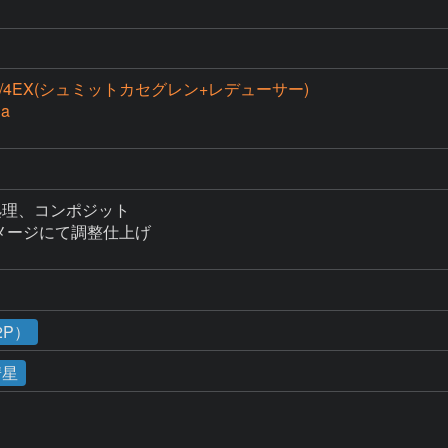
 1/4EX(シュミットカセグレン+レデューサー)
Da
理、コンポジット

ライメージにて調整仕上げ

2P）
彗星