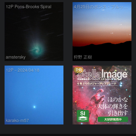
12P Pons-Brooks Spiral
4月25日のポンス・ブルックス彗星(12P)
amstersky
狩野 正樹
PR
12P－2024/04/18
karako-m57