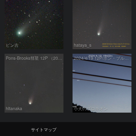
ピン吉
hataya_s
Pons-Brooks彗星 12P （2024/04/08） 米国テキサス州
2024/4/19 12P/ポン・ブルックス彗星・木星・天王星
hltanaka
小犬のプロキオン
サイトマップ