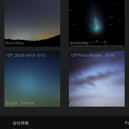
kuro-shuu
amstersky
12P_2024-0419-1910
12P/Pons-Brooks 4/19
Sugita_7chome
東岡昭二
会社情報
Fo