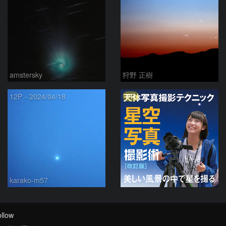
amstersky
狩野 正樹
PR
12P－2024/04/18
karako-m57
llow