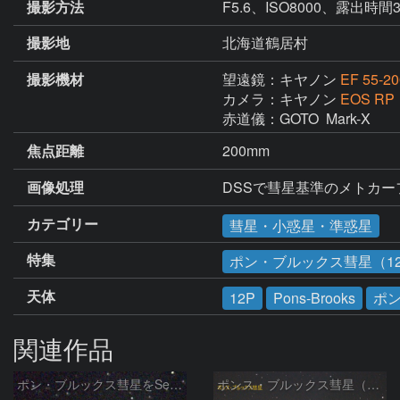
撮影方法
F5.6、ISO8000、露出時
撮影地
北海道鶴居村
撮影機材
望遠鏡：キヤノン
EF 55-20
カメラ：キヤノン
EOS RP
赤道儀：GOTO  Mark-X
焦点距離
200mm
画像処理
DSSで彗星基準のメトカ
カテゴリー
彗星・小惑星・準惑星
特集
ポン・ブルックス彗星（1
天体
12P
Pons-Brooks
ポ
関連作品
ポン・ブルックス彗星をSeeStar S50で撮影画像を再処理
ポンス・ブルックス彗星（12P/Pons-Brooks）2024/04/01