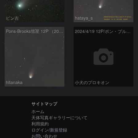
ピン吉
hataya_s
Pons-Brooks彗星 12P （2024/04/08） 米国テキサス州
2024/4/19 12P/ポン・ブルックス彗星・木星・天王星
hltanaka
小犬のプロキオン
サイトマップ
ホーム
天体写真ギャラリーについて
利用規約
ログイン/新規登録
お問い合わせ