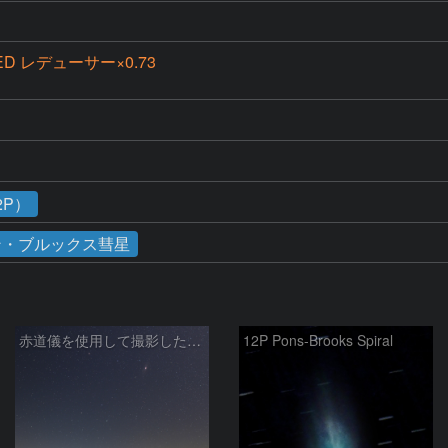
ED レデューサー×0.73
2P）
ン・ブルックス彗星
赤道儀を使用して撮影した画像のSequatorによるコンポジット結果
12P Pons-Brooks Spiral