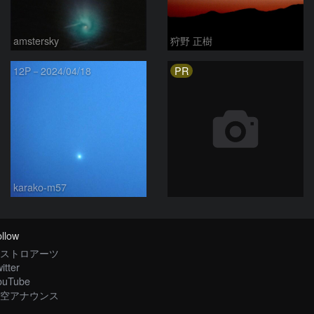
amstersky
狩野 正樹
PR
12P－2024/04/18
karako-m57
llow
ストロアーツ
itter
ouTube
空アナウンス