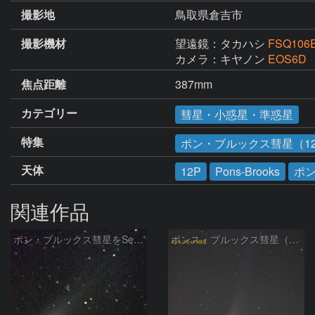
撮影地
鳥取県倉吉市
撮影機材
望遠鏡：タカハシ
FSQ106
カメラ：キヤノン
EOS6D
焦点距離
387mm
カテゴリー
彗星・小惑星・準惑星
特集
ポン・ブルックス彗星（1
天体
12P
Pons-Brooks
ポ
関連作品
ポン・ブルックス彗星をSeeStar S50で撮影画像を再処理
ポンス・ブルックス彗星（12P/Pons-Brooks）2024/04/01