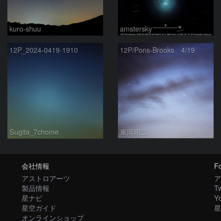
kuro-shuu
amstersky
12P_2024-0419-1910
12P/Pons-Brooks 4/19
Sugita_7chome
東岡昭二
会社情報
Fo
アストロアーツ
ア
製品情報
Tw
星ナビ
Y
星空ガイド
星
オンラインショップ