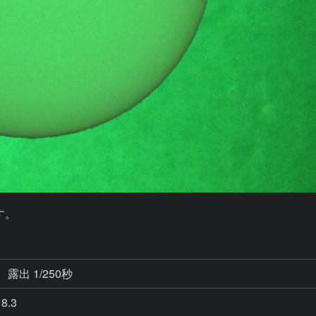
です。
露出 1/250秒
8.3