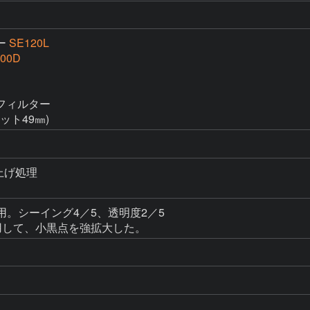
ー
SE120L
000D
ィルター

ット49㎜)
上げ処理

使用。シーイング4／5、透明度2／5 

用して、小黒点を強拡大した。