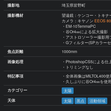
撮影地
埼玉県皆野町
撮影機材
望遠鏡：ケンコー・トキナ
カメラ：キヤノン
EEOS 8
・EM-10TemmaPC

・谷Or4㎜による拡大撮影

・アストロソーラー撮影用フ
・Gフィルター(SPカラーセ
焦点距離
1000mm
画像処理
・PhotoshopCS5による仕
・トリミングなし
特記事項
・全体画像はMILTOL400
・久しぶりに谷Or4㎜を使
カテゴリー
太陽
天体
太陽
黒点
活動領域