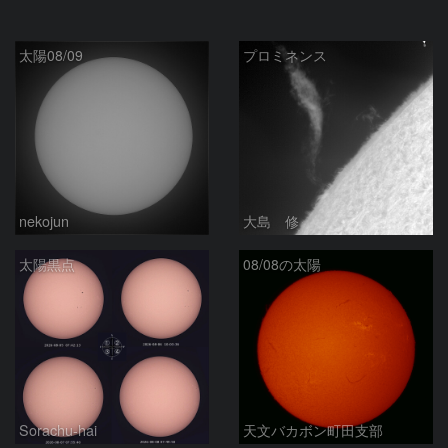
太陽08/09
プロミネンス
nekojun
大島 修
太陽黒点
08/08の太陽
Sorachu-hai
天文バカボン町田支部