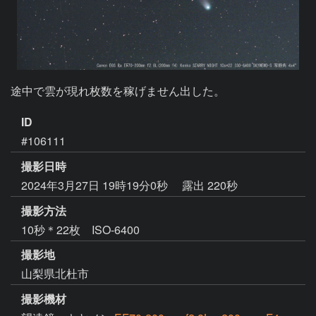
途中で雲が現れ枚数を稼げません出した。
ID
#106111
撮影日時
2024年3月27日 19時19分0秒
露出 220秒
撮影方法
10秒＊22枚 ISO-6400
撮影地
山梨県北杜市
撮影機材