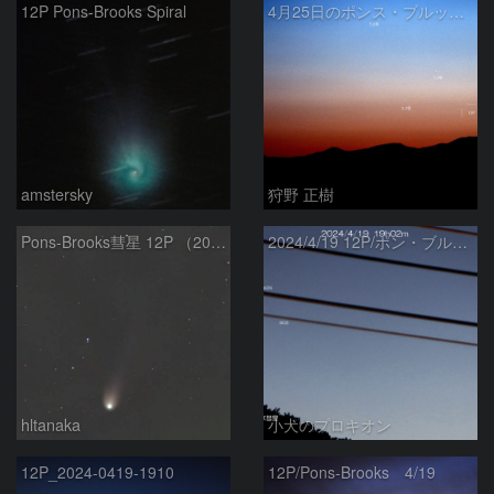
12P Pons-Brooks Spiral
4月25日のポンス・ブルックス彗星(12P)
amstersky
狩野 正樹
Pons-Brooks彗星 12P （2024/04/08） 米国テキサス州
2024/4/19 12P/ポン・ブルックス彗星・木星・天王星
hltanaka
小犬のプロキオン
12P_2024-0419-1910
12P/Pons-Brooks 4/19