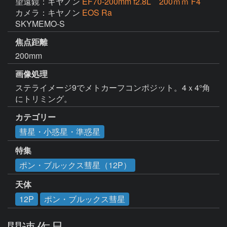
望遠鏡：キヤノン
EF70-200mm f2.8L 200ｍｍ F4
カメラ：キヤノン
EOS Ra
SKYMEMO-S
焦点距離
200mm
画像処理
ステライメージ9でメトカーフコンポジット。4ｘ4°角
にトリミング。
カテゴリー
彗星・小惑星・準惑星
特集
ポン・ブルックス彗星（12P）
天体
12P
ポン・ブルックス彗星