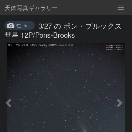
天体写真ギャラリー
Togg
navig
3/27 の ポン・ブルックス
仁-jin-
彗星 12P/Pons-Brooks