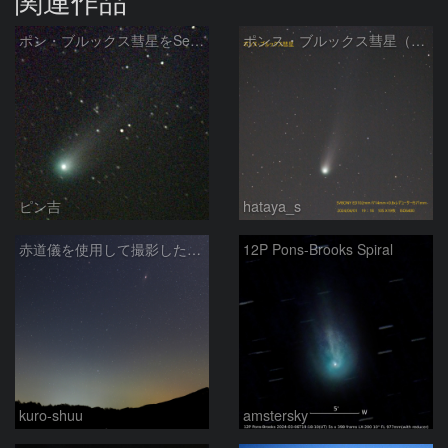
関連作品
ポン・ブルックス彗星をSeeStar S50で撮影画像を再処理
ポンス・ブルックス彗星（12P/Pons-Brooks）2024/04/01
ピン吉
hataya_s
赤道儀を使用して撮影した画像のSequatorによるコンポジット結果
12P Pons-Brooks Spiral
kuro-shuu
amstersky