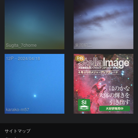
Sugita_7chome
東岡昭二
PR
12P－2024/04/18
karako-m57
サイトマップ