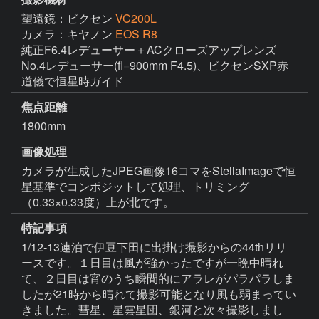
望遠鏡：ビクセン
VC200L
カメラ：キヤノン
EOS R8
純正F6.4レデューサー＋ACクローズアップレンズ 
No.4レデューサー(fl=900mm F4.5)、ビクセンSXP赤
道儀で恒星時ガイド
焦点距離
1800mm
画像処理
カメラが生成したJPEG画像16コマをStellaImageで恒
星基準でコンポジットして処理、トリミング
（0.33×0.33度）上が北です。
特記事項
1/12-13連泊で伊豆下田に出掛け撮影からの44thリリ
ースです。１日目は風が強かったですが一晩中晴れ
て、２日目は宵のうち瞬間的にアラレがパラパラしま
したが21時から晴れて撮影可能となり風も弱まってい
きました。彗星、星雲星団、銀河と次々撮影しまし