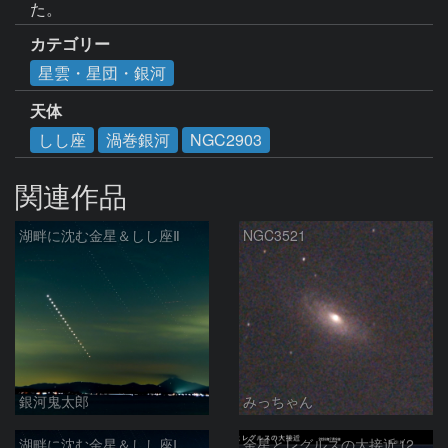
た。
カテゴリー
星雲・星団・銀河
天体
しし座
渦巻銀河
NGC2903
関連作品
湖畔に沈む金星＆しし座Ⅱ
NGC3521
銀河鬼太郎
みっちゃん
湖畔に沈む金星＆しし座Ⅰ
金星とレグルスの大接近 (2026/07/09)