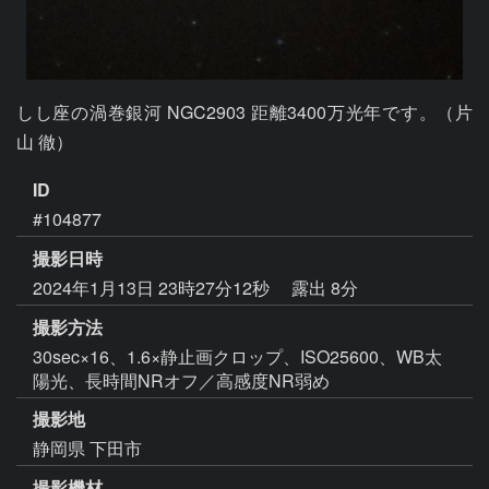
しし座の渦巻銀河 NGC2903 距離3400万光年です。（片
山 徹）
ID
#104877
撮影日時
2024年1月13日 23時27分12秒
露出 8分
撮影方法
30sec×16、1.6×静止画クロップ、ISO25600、WB太
陽光、長時間NRオフ／高感度NR弱め
撮影地
静岡県 下田市
撮影機材