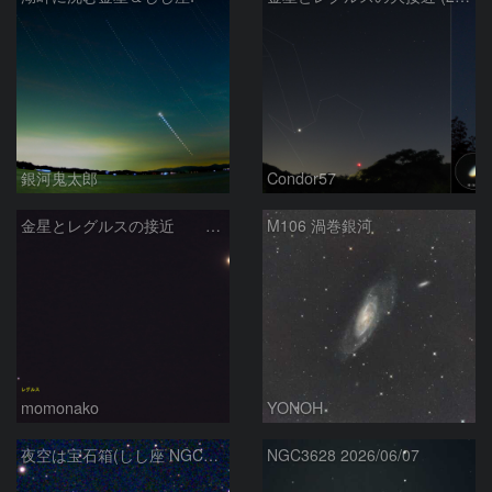
銀河鬼太郎
Condor57
金星とレグルスの接近 260709
M106 渦巻銀河
momonako
YONOH
夜空は宝石箱(しし座 NGC2903) Seestar50
NGC3628 2026/06/07