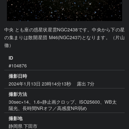
中央 とも座の惑星状星雲NGC2438です。中央から下の星
の集まりは散開星団 M46(NGC2437)となります。（片山 
徹）
ID
#104876
撮影日時
2024年1月13日 23時14分13秒
露出 7分
撮影方法
30sec×14、1.6×静止画クロップ、ISO25600、WB太
陽光、長時間NRオフ／高感度NR弱め
撮影地
静岡県 下田市