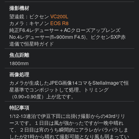
撮影機材
望遠鏡：ビクセン
VC200L
カメラ：キヤノン
EOS R8
純正F6.4レデューサー＋ACクローズアップレンズ 
No.4レデューサー(fl=900mm F4.5)、ビクセンSXP赤
道儀で恒星時ガイド
焦点距離
1800mm
画像処理
カメラが生成したJPEG画像14コマをStellaImageで恒
星基準でコンポジットして処理、トリミング
（0.90×0.90度）上が北です。
特記事項
1/12-13連泊で伊豆下田に出掛け撮影からの43rdリリ
ースです。１日目は風が強かったですが一晩中晴れ
て、２日目は宵のうち瞬間的にアラレがパラパラしま
したが21時から晴れて撮影可能となり風も弱まってい