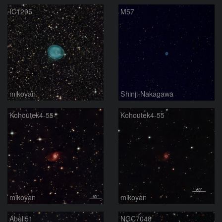
IC1295
M57
mikoyan
Shinji-Nakagawa
Kohoutek4-55
Kohoutek4-55
mikoyan
mikoyan
Abell51
NGC7048