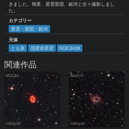
きました。彗星、星雲星団、銀河と次々撮影しまし
た。
カテゴリー
星雲・星団・銀河
天体
とも座
惑星状星雲
NGC2438
関連作品
NGC40
Abell79
mikoyan
mikoyan