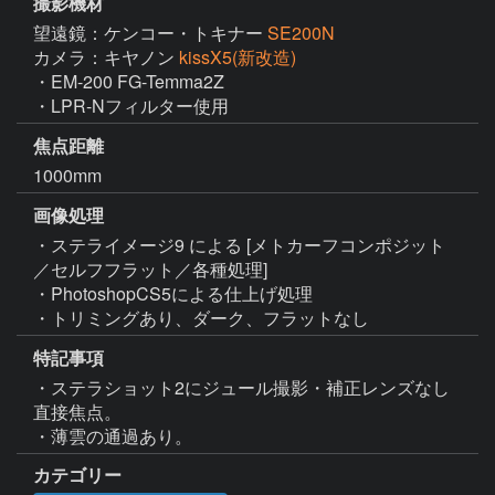
撮影機材
望遠鏡：ケンコー・トキナー
SE200N
カメラ：キヤノン
kissX5(新改造)
・EM-200 FG-Temma2Z

・LPR-Nフィルター使用
焦点距離
1000mm
画像処理
・ステライメージ9 による [メトカーフコンポジット
／セルフフラット／各種処理]

・PhotoshopCS5による仕上げ処理

・トリミングあり、ダーク、フラットなし
特記事項
・ステラショット2にジュール撮影・補正レンズなし
直接焦点。

・薄雲の通過あり。
カテゴリー