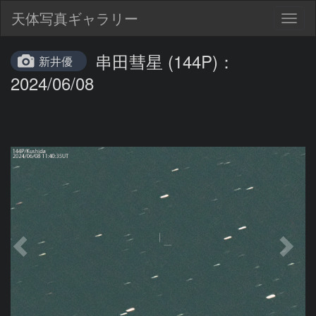
天体写真ギャラリー
Togg
navig
串田彗星 (144P)：
新井優
2024/06/08