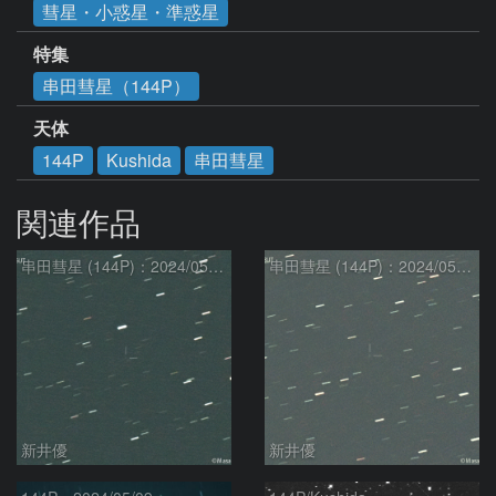
彗星・小惑星・準惑星
特集
串田彗星（144P）
天体
144P
Kushida
串田彗星
関連作品
串田彗星 (144P)：2024/05/29
串田彗星 (144P)：2024/05/11
新井優
新井優