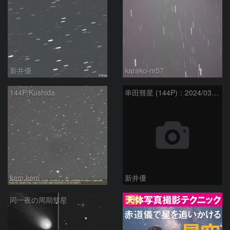
新井優
karako-m57
144P/Kushida
串田彗星 (144P)：2024/03/27
kem.kem
新井優
PR
同一夜の周期彗星