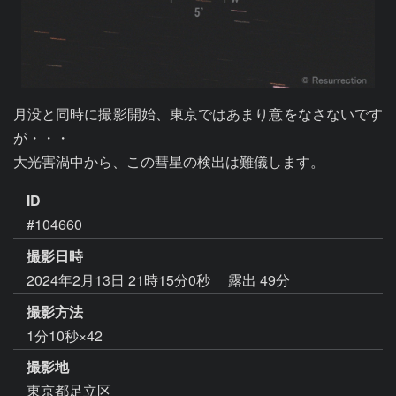
月没と同時に撮影開始、東京ではあまり意をなさないです
が・・・

大光害渦中から、この彗星の検出は難儀します。
ID
#104660
撮影日時
2024年2月13日 21時15分0秒
露出 49分
撮影方法
1分10秒×42
撮影地
東京都足立区