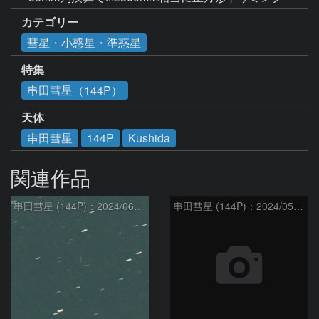
カテゴリー
彗星・小惑星・準惑星
特集
串田彗星（144P）
天体
串田彗星
144P
Kushida
関連作品
串田彗星 (144P)：2024/06/08
串田彗星 (144P)：2024/05/29