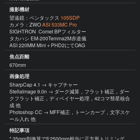
撮影機材
望遠鏡：ペンタックス
105SDP
カメラ：ZWO
ASI 533MC Pro
SIGHTRON  Comet BPフィルター

タカハシ EM-200Temma2M赤道儀

ASI 220MM Mini＋PHD2にてOAG
焦点距離
670mm
画像処理
SharpCap 4.1 → キャプチャー

StellaImage 9.0n → ダーク減算，フラット補正，ダー
クフラット補正，ディベイヤー処理，42コマ彗星核合
成 他

Photoshop CC → MFF補正，トーンカーブ，文字スケ
ール入れ 他
特記事項
* 35mm判換算でfl:2500mm相当に正方形トリミング