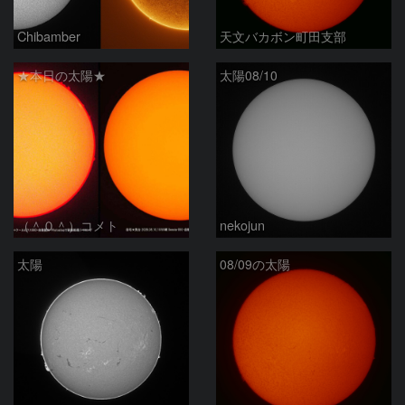
Chibamber
天文バカボン町田支部
★本日の太陽★
太陽08/10
（＾０＾）コメト
nekojun
太陽
08/09の太陽