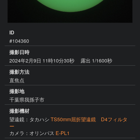
ID
#104360
撮影日時
2024年2月9日 11時10分30秒
露出 1/1600秒
撮影方法
直焦点
撮影地
千葉県我孫子市
撮影機材
望遠鏡：タカハシ
TS50mm屈折望遠鏡 D4フィルタ
ー
カメラ：オリンパス
E-PL1