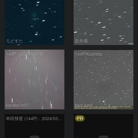
ろどすた
新井優
144P－2024/04/18
144P/Kushida
karako-m57
kem.kem
PR
串田彗星 (144P)：2024/03/27