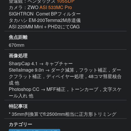
望遠鏡：ペンタックス
105SDP
カメラ：ZWO
ASI 533MC Pro
SIGHTRON  Comet BPフィルター

タカハシ EM-200Temma2M赤道儀

ASI 220MM Mini＋PHD2にてOAG
焦点距離
670mm
画像処理
SharpCap 4.1 → キャプチャー

StellaImage 9.0n → ダーク減算，フラット補正，ダー
クフラット補正，ディベイヤー処理，48コマ彗星核合
成 他

Photoshop CC → MFF補正，トーンカーブ，文字スケ
ール入れ 他
特記事項
* 35mm判換算でfl:2500mm相当に正方形トリミング
カテゴリー