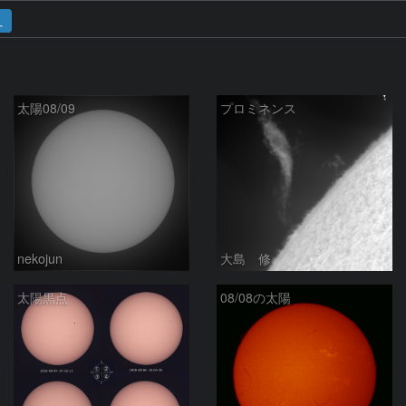
ュ
太陽08/09
プロミネンス
nekojun
大島 修
太陽黒点
08/08の太陽