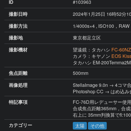
ID
#103963
撮影日時
2024年1月25日 16時52分1
撮影方法
1/4000s×4 , ISO100，RAW
撮影地
東京都足立区
撮影機材
望遠鏡：タカハシ
FC-60NZ
カメラ：キヤノン
EOS Kis
タカハシ EM-200Temm
焦点距離
500mm
画像処理
StellaImage 9.0n → 4コマ
Photoshop CC → は
特記事項
FC-76D用レデューサー使用
合成焦点距離365mm，合成F6
右上に 35mm判換算でfl
カテゴリー
太陽
その他