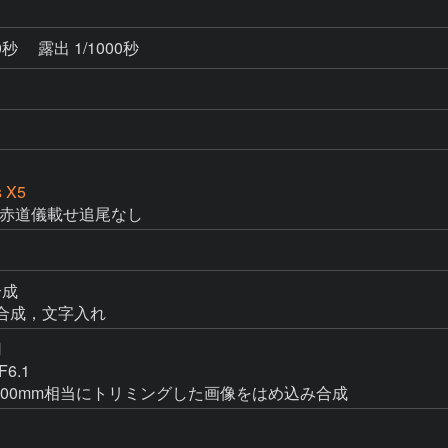
0秒
露出 1/1000秒
s X5
a2M赤道儀載せ追尾なし
合成

め込み合成，文字入れ


.1

:10000mm相当にトリミングした画像をはめ込み合成