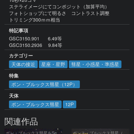
ステライメージにてコンポジット（加算平均）

フォトショップにて明るさ　コントラスト調整

特記事項
GSC3150.901　   6.49等

カテゴリー
天体の接近
星座・星野
彗星・小惑星・準惑星
特集
ポン・ブルックス彗星（12P）
天体
ポン・ブルックス彗星
12P
関連作品
ポン・ブルックス彗星をSeeStar S50で撮影画像を再処理
ポンス・ブルックス彗星（12P/Pons-Brooks）2024/04/01