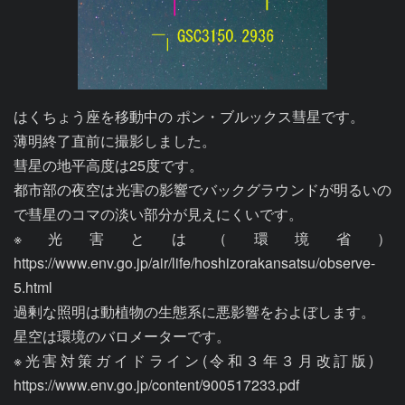
はくちょう座を移動中の ポン・ブルックス彗星です。

薄明終了直前に撮影しました。

彗星の地平高度は25度です。

都市部の夜空は光害の影響でバックグラウンドが明るいの
で彗星のコマの淡い部分が見えにくいです。

※光害とは（環境省）
https://www.env.go.jp/air/life/hoshizorakansatsu/observe-
5.html

過剰な照明は動植物の生態系に悪影響をおよぼします。

星空は環境のバロメーターです。

※光害対策ガイドライン(令和３年３月改訂版)　