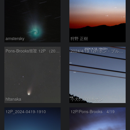
amstersky
狩野 正樹
Pons-Brooks彗星 12P （2024/04/08） 米国テキサス州
2024/4/19 12P/ポン・ブルックス彗星・木星・天王星
hltanaka
小犬のプロキオン
12P_2024-0419-1910
12P/Pons-Brooks 4/19