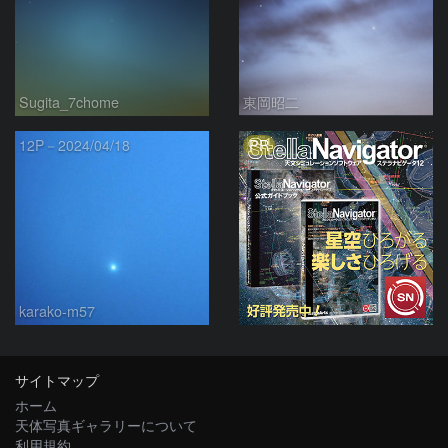
Sugita_7chome
東岡昭二
PR
12P－2024/04/18
karako-m57
サイトマップ
ホーム
天体写真ギャラリーについて
利用規約