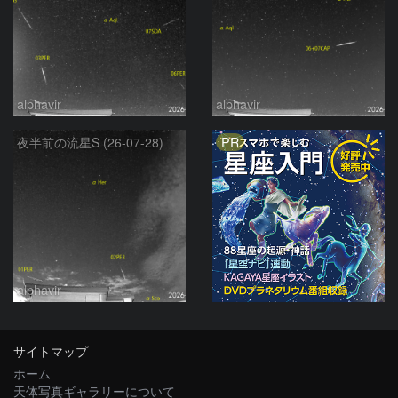
alphavir
alphavir
PR
夜半前の流星S (26-07-28)
alphavir
サイトマップ
ホーム
天体写真ギャラリーについて