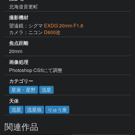
北海道音更町
撮影機材
望遠鏡：シグマ
EXDG 20mm F1.8
カメラ：ニコン
D600改
焦点距離
20mm
画像処理
Photoshop CS5にて調整
カテゴリー
星座・星野
流星
天体
流星
流星痕
りゅう座
関連作品