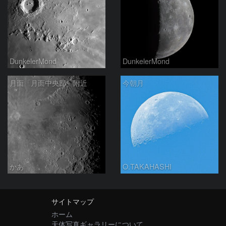
DunkelerMond
DunkelerMond
月面「月面中央部」附近
今朝月
かあ
O.TAKAHASHI
サイトマップ
ホーム
天体写真ギャラリーについて