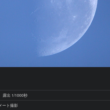
露出 1/1000秒
コリメート撮影