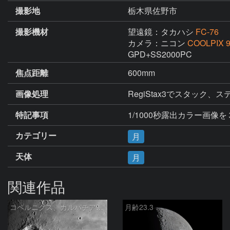
撮影地
栃木県佐野市
撮影機材
望遠鏡：タカハシ
FC-76
カメラ：ニコン
COOLPIX 
GPD+SS2000PC
焦点距離
600mm
画像処理
RegiStax3でスタッ
特記事項
1/1000秒露出カラー画像
カテゴリー
月
天体
月
関連作品
コペルニクス、カルパチア山脈付近
月齢23.3