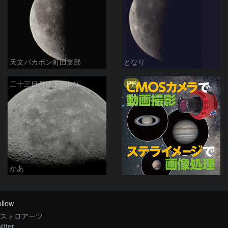
天文バカボン町田支部
となり
PR
二十三日月(月齢21.4)
かあ
llow
ストロアーツ
itter