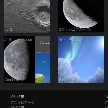
IKT2
政やんシニアの手習い
「月」2026/08/05
極北・天地輝彩
Condor57
駒沢 満晴
会社情報
Fo
アストロアーツ
ア
製品情報
Tw