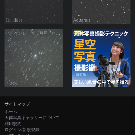
江上勝典
Aquarius
PR
ハーゲンローザー彗星 (168P)
くおん
サイトマップ
ホーム
天体写真ギャラリーについて
利用規約
ログイン/新規登録