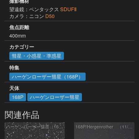
撮影機材
望遠鏡：ペンタックス
SDUFⅡ
カメラ：ニコン
D50
焦点距離
400mm
カテゴリー
彗星・小惑星・準惑星
特集
ハーゲンローザー彗星（168P）
天体
168P
ハーゲンローザー彗星
関連作品
ハーゲンローザー彗星（168P）
168P/Hergenrother （11/09）