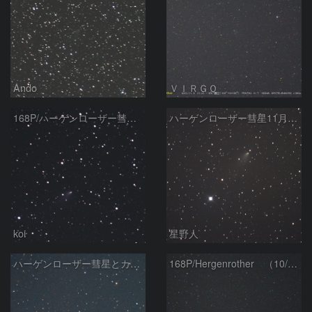
Ando
ＶＩＲＧＯ
168P/ハーゲンローザー彗星 11/10
ハーゲンローザー彗星11月4日
koi
星野人
ハーゲンローザー彗星とカタリナ彗星の接近
168P/Hergenrother （10/20）