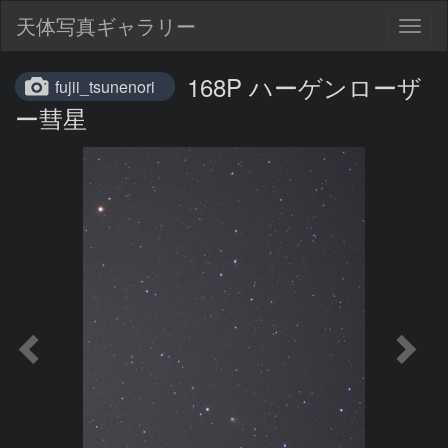
天体写真ギャラリー
Togg
navig
168P ハーゲンローザ
fujii_tsunenori
ー彗星