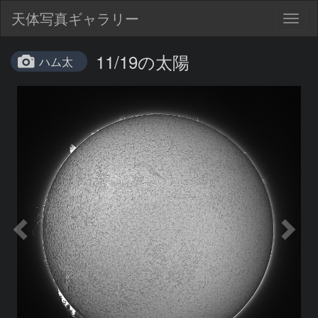
天体写真ギャラリー
Togg
navig
11/19の太陽
ハム太