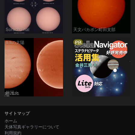
Sorachu-hai
天文バカボン町田支部
PR
8/8の太陽
銀河☆
サイトマップ
ホーム
天体写真ギャラリーについて
利用規約