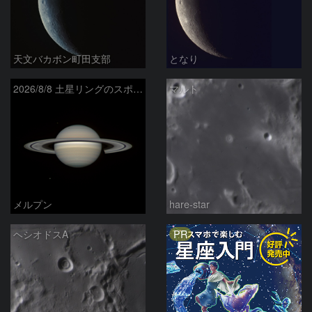
天文バカボン町田支部
となり
2026/8/8 土星リングのスポーク
マルト
メルプン
hare-star
PR
ヘシオドスA