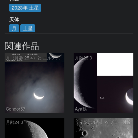
2023年 土星
天体
月
土星
関連作品
月（月齢 25.4）と エルナト（おうし座β星）
月齢25.3
Condor57
Aya鶴
月齢24.3
ラインホルト、ケプラー付近