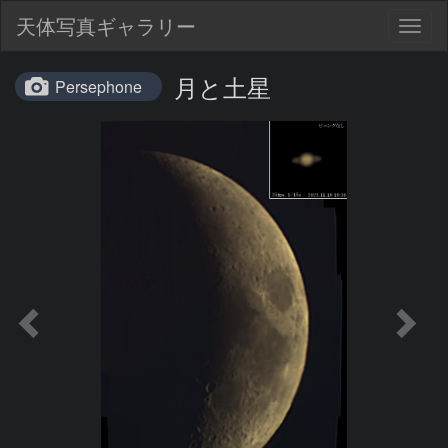
天体写真ギャラリー
Togg
navig
月と土星
Persephone