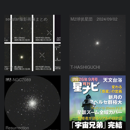
seestar撮影画像まとめ
M2球状星団 2024/09/02
エオルセ
T-HASHIGUCHI
PR
M2-NGC7089
Resurrection