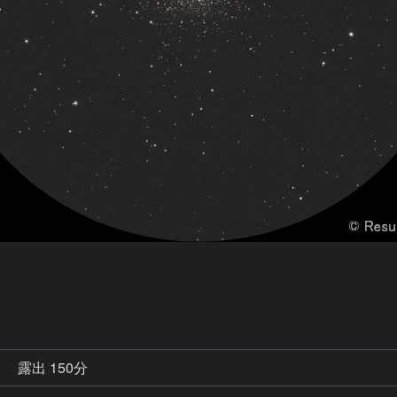
秒
露出 150分