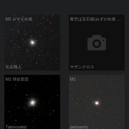
M2 みずがめ座
夜空は宝石箱(みずがめ座 M2) Seestar50
化石職人
サザンクロス
M2 球状星団
M2
Takinovskiy
palosanto