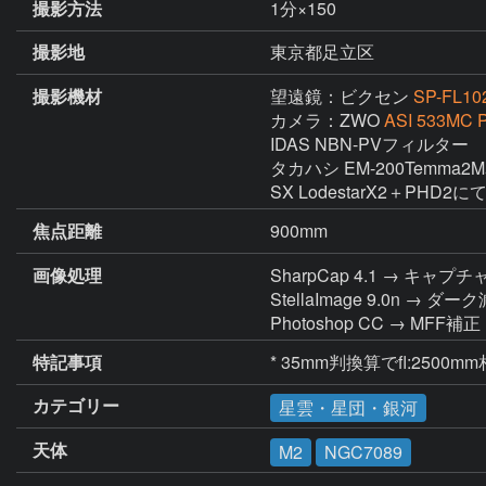
撮影方法
1分×150
撮影地
東京都足立区
撮影機材
望遠鏡：ビクセン
SP-FL10
カメラ：ZWO
ASI 533MC P
IDAS NBN-PVフィルター

タカハシ EM-200Temma2
SX LodestarX2＋PHD2に
焦点距離
900mm
画像処理
SharpCap 4.1 → キャプチ
StellaImage 9.0
Photoshop CC → M
特記事項
* 35mm判換算でfl:250
カテゴリー
星雲・星団・銀河
天体
M2
NGC7089