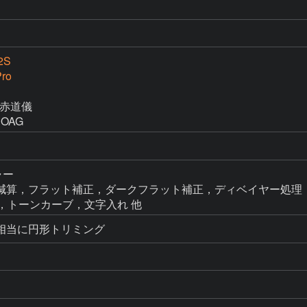
2S
ro
M赤道儀

てOAG
ャー

n → ダーク減算，フラット補正，ダークフラット補正，ディベイヤー処理，
FF補正，トーンカーブ，文字入れ 他
0mm相当に円形トリミング