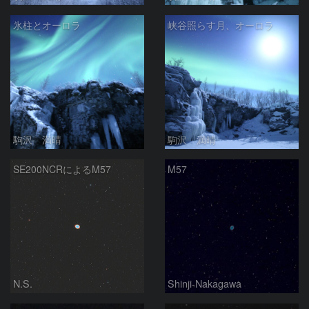
氷柱とオーロラ
峡谷照らす月、オーロラ
駒沢 満晴
駒沢 満晴
SE200NCRによるM57
M57
N.S.
Shinji-Nakagawa