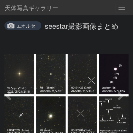
天体写真ギャラリー
Togg
navig
seestar撮影画像まとめ
エオルセ