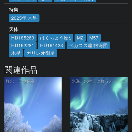
特集
2025年 木星
天体
HD185269
はくちょう座ξ
M2
M57
HD192281
HD191423
ペガスス座I銀河団
木星
ガリレオ衛星
関連作品
極北・天地輝彩
氷瀑、氷柱上に舞うオーロラ
駒沢 満晴
駒沢 満晴