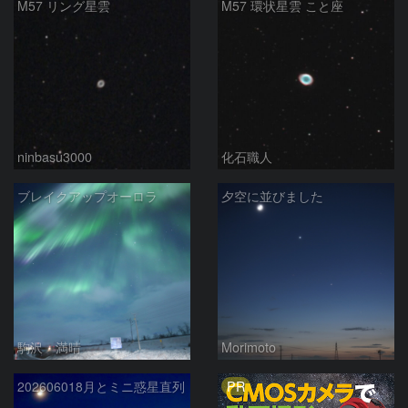
M57 リング星雲
M57 環状星雲 こと座
ninbasu3000
化石職人
ブレイクアップオーロラ
夕空に並びました
駒沢 満晴
Morimoto
PR
202606018月とミニ惑星直列