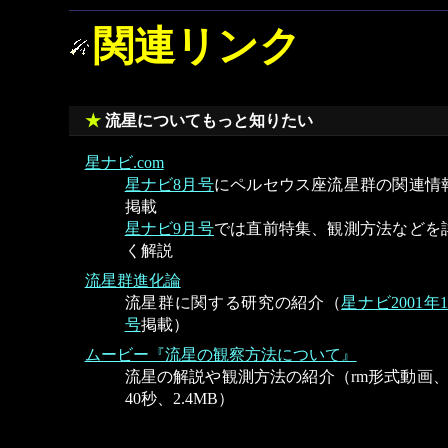
関連リンク
流星についてもっと知りたい
星ナビ.com
星ナビ8月号
にペルセウス座流星群の関連情
掲載
星ナビ9月号
では直前特集、観測方法などを
く解説
流星群進化論
流星群に関する研究の紹介（
星ナビ2001年
号
掲載）
ムービー『流星の観察方法について』
流星の解説や観測方法の紹介（rm形式動画、
40秒、2.4MB）