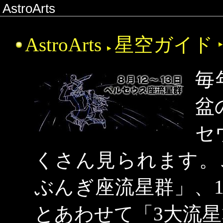
AstroArts
AstroArts
星空ガイド
毎
盆
セ
くさん見られます。
ぶんぎ座流星群」、
とあわせて「3大流