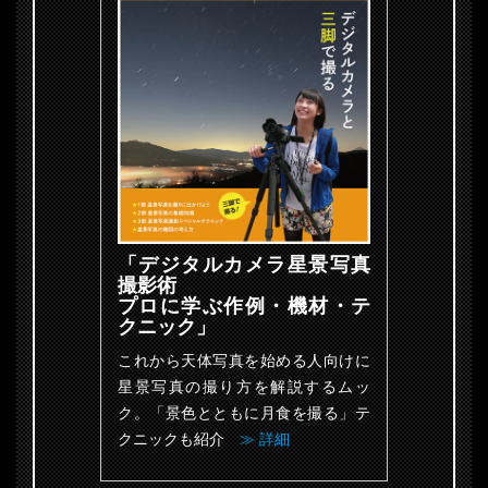
「デジタルカメラ星景写真
撮影術
プロに学ぶ作例・機材・テ
クニック」
これから天体写真を始める人向けに
星景写真の撮り方を解説するムッ
ク。「景色とともに月食を撮る」テ
クニックも紹介
≫ 詳細