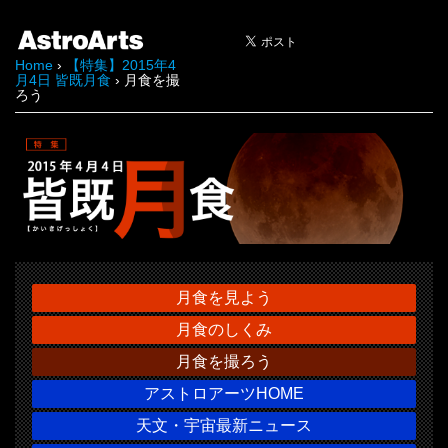
Home
›
【特集】2015年4
月4日 皆既月食
› 月食を撮
ろう
月食を見よう
月食のしくみ
月食を撮ろう
アストロアーツHOME
天文・宇宙最新ニュース