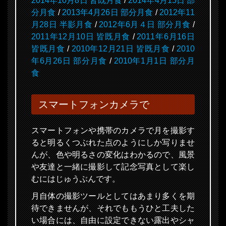
2014年10月8日 皆既月食
/
2014年4月15日 部
分月食
/
2013年4月26日 部分月食
/
2012年11
月28日 半影月食
/
2012年6月４日 部分月食
/
2011年12月10日 皆既月食
/
2011年6月16日
皆既月食
/
2010年12月21日 皆既月食
/
2010
年6月26日 部分月食
/
2010年1月1日 部分月
食
スマートフォンカメラで
スマートフォンや携帯のカメラで月を撮影す
ると明るくつぶれた点のようにしか写りませ
んが、色や明るさの変化はわかるので、風景
や友達と一緒に撮影して記念写真として楽し
むにはじゅうぶんです。
月自体の撮影ツールとしてはあまり多くを期
待できませんが、それでももうひと工夫した
い場合には、自由に設定できない露出やシャ