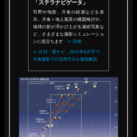
「ステラナビゲータ」
写野や地形、月食の経過などを表
示。月食＋地上風景の構図検討や、
地球の影が浮かび上がる連続写真な
ど、さまざまな撮影シミュレーショ
ンに役立ちます
≫ 詳細
≫ 月刊「星ナビ」2015年4月号で、
月食撮影での活用方法を徹底解説