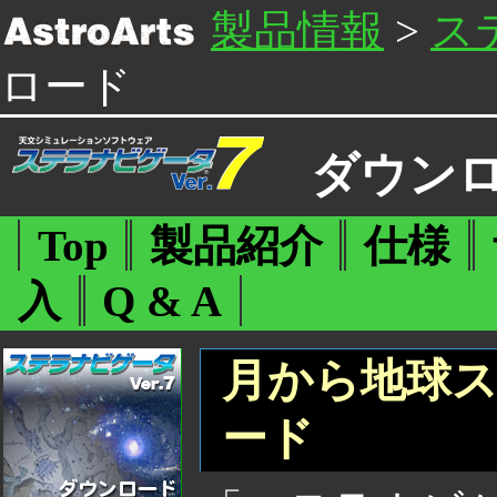
製品情報
>
ステ
ロード
ダウン
Top
製品紹介
仕様
入
Q & A
月から地球ス
ード