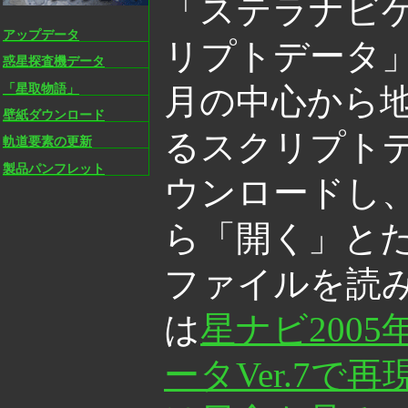
「ステラナビゲー
アップデータ
リプトデータ
惑星探査機データ
「星取物語」
月の中心から
壁紙ダウンロード
るスクリプト
軌道要素の更新
製品パンフレット
ウンロードし
ら「開く」と
ファイルを読
は
星ナビ2005
ータVer.7