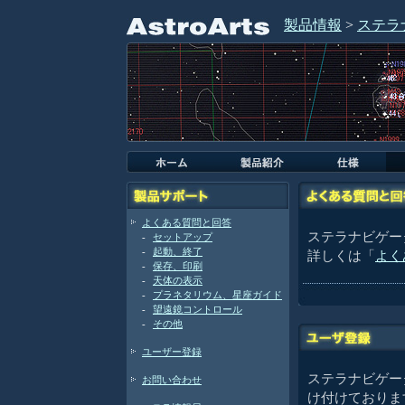
製品情報
>
ステラナ
よくある質問と回答
ステラナビゲータ
-
セットアップ
-
起動、終了
詳しくは「
よく
-
保存、印刷
-
天体の表示
-
プラネタリウム、星座ガイド
-
望遠鏡コントロール
-
その他
ユーザー登録
ステラナビゲータ
お問い合わせ
け付けておりま