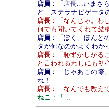
店員
：
「店長…いまさ
ど…ステラナビゲータ
店長
：
「
なんじゃ。わ
何でも聞いてくれて結
店員
：
「ぼく、ほんと
タが何なのかよくわか
店長
：
「恥ずかしがる
と言われるわしにも初
店員
：
「じゃあこの際
ね！」
店長
：
「なんでも教え
ねこ
：
「…」