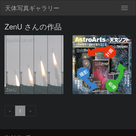
天体写真ギャラリー
Togg
navig
ZenU さんの作品
PR
Epsilon Lift off !
ZenU
«
1
»