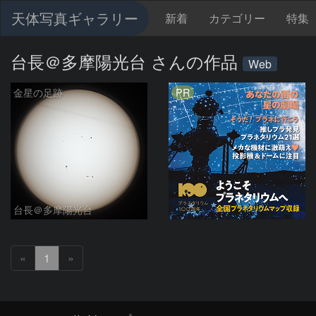
天体写真ギャラリー
新着
カテゴリー
特集
台長＠多摩陽光台 さんの作品
Web
PR
金星の足跡
台長＠多摩陽光台
«
1
»