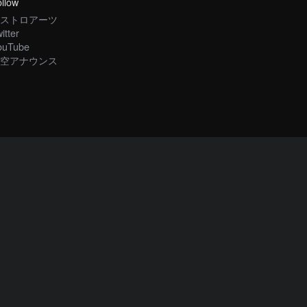
llow
ストロアーツ
itter
ouTube
空アナウンス