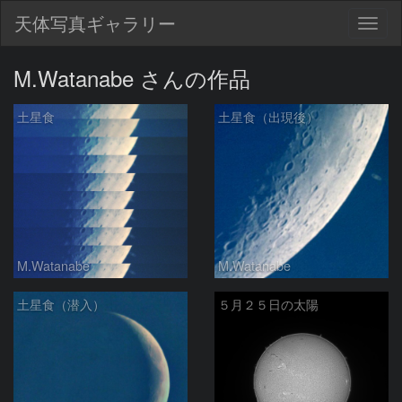
天体写真ギャラリー
Togg
navig
M.Watanabe さんの作品
土星食
土星食（出現後）
M.Watanabe
M.Watanabe
土星食（潜入）
５月２５日の太陽