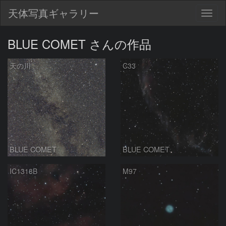
天体写真ギャラリー
Togg
navig
BLUE COMET さんの作品
天の川
C33
BLUE COMET
BLUE COMET
IC1318B
M97