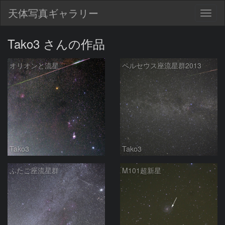
天体写真ギャラリー
Togg
navig
Tako3 さんの作品
オリオンと流星
ペルセウス座流星群2013
Tako3
Tako3
ふたご座流星群
M101超新星