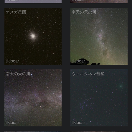
オメガ星団
南天の天の川
tikibear
tikibear
南天の天の川
ウィルタネン彗星
tikibear
tikibear