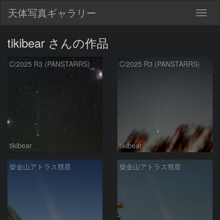
天体写真ギャラリー
Togg
navig
tikibear さんの作品
C/2025 R3 (PANSTARRS)
C/2025 R3 (PANSTARRS)
tikibear
tikibear
柴金山アトラス彗星
柴金山アトラス彗星