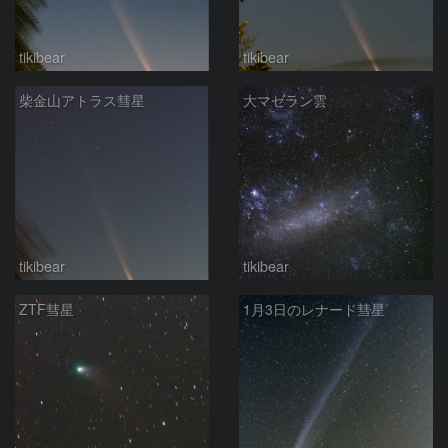
tikibear
tikibear
柴金山アトラス彗星
大マゼラン雲
tikibear
tikibear
ZTF彗星
1月3日のレナード彗星