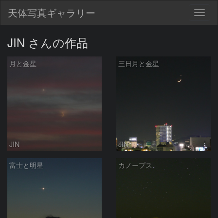
天体写真ギャラリー
Togg
navig
JIN さんの作品
月と金星
三日月と金星
JIN
JIN
富士と明星
カノープス