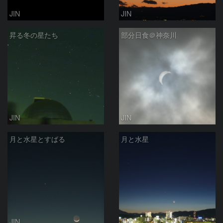
JIN
JIN
昇る冬の星たち
部分日食＠神奈川
JIN
JIN
月と水星とすばる
月と水星
JIN
JIN