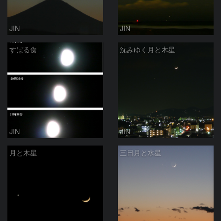
JIN
JIN
すばる食
沈みゆく月と木星
JIN
JIN
月と木星
三日月と水星