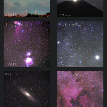
うみほし
うみほし
オリオン中心部
ぎょしゃ座周辺
うみほし
うみほし
M31
北アメリカ星雲