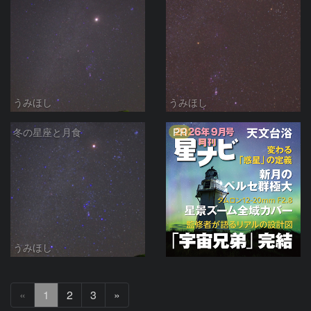
うみほし
うみほし
PR
冬の星座と月食
うみほし
次
«
1
2
3
»
へ