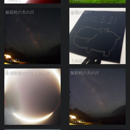
飯舘村の天の川
金環のカバ
うみほし
うみほし
金環前後のプロミネンス
飯館村の天の川
うみほし
うみほし