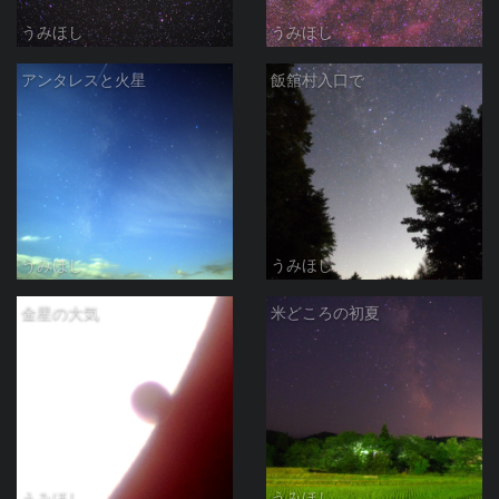
うみほし
うみほし
アンタレスと火星
飯舘村入口で
うみほし
うみほし
金星の大気
米どころの初夏
うみほし
うみほし