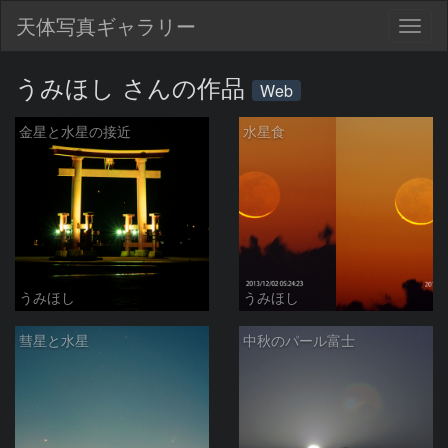
天体写真ギャラリー
Togg
navig
うみほし さんの作品
Web
金星と水星の接近
水星食
うみほし
うみほし
彗星と水星
中秋のパール富士