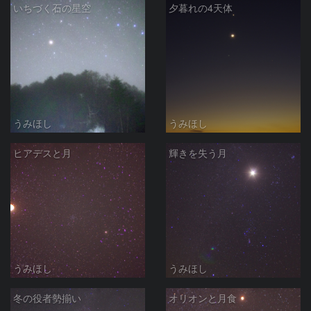
いちづく石の星空
夕暮れの4天体
うみほし
うみほし
ヒアデスと月
輝きを失う月
うみほし
うみほし
冬の役者勢揃い
オリオンと月食