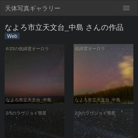
天体写真ギャラリー
Togg
navig
なよろ市立天文台_中島 さんの作品
Web
6/23の低緯度オーロラ
低緯度オーロラ
なよろ市立天文台_中島
なよろ市立天文台_中島
2/5のラヴジョイ彗星
2/9のラヴジョイ彗星