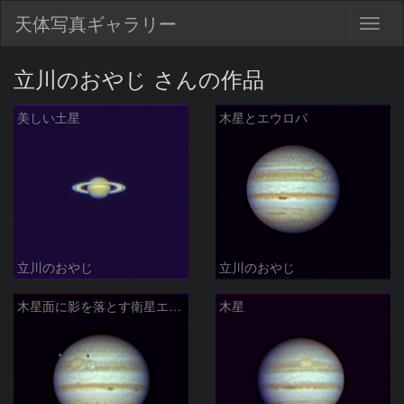
天体写真ギャラリー
Togg
navig
立川のおやじ さんの作品
美しい土星
木星とエウロパ
立川のおやじ
立川のおやじ
木星面に影を落とす衛星エウロパ
木星