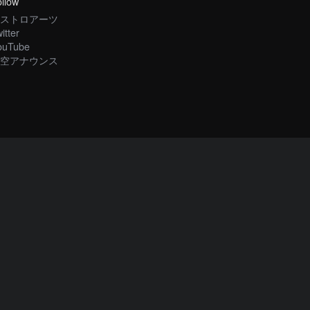
llow
ストロアーツ
itter
ouTube
空アナウンス