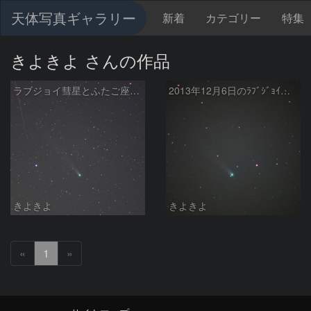
天体写真ギャラリー
新着
カテゴリー
特集
きよきよ さんの作品
ラブジョイ彗星とふたご座流星群
2013年12月6日のﾗﾌﾞｼﾞｮｲ彗星
きよきよ
きよきよ
«
1
»