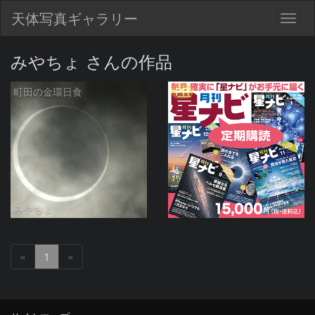
天体写真ギャラリー
Togg
navig
みやちょ さんの作品
PR
町田の金環日食
みやちょ
«
1
»