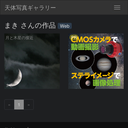
天体写真ギャラリー
Togg
navig
まき さんの作品
Web
PR
月と木星の接近
まき
«
1
»