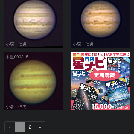
小森 信男
小森 信男
PR
木星090815
小森 信男
次
«
1
2
»
へ