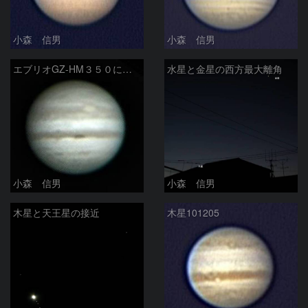
小森 信男
小森 信男
エブリオGZ-HM３５０による木星
水星と金星の西方最大離角
小森 信男
小森 信男
木星と天王星の接近
木星101205