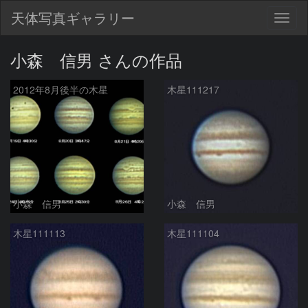
天体写真ギャラリー
Togg
navig
小森 信男 さんの作品
2012年8月後半の木星
木星111217
小森 信男
小森 信男
木星111113
木星111104