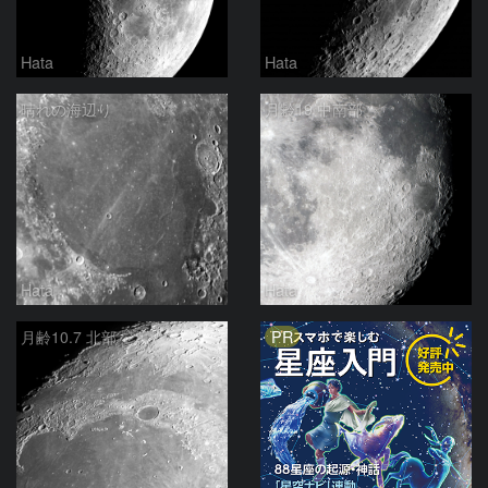
Hata
Hata
晴れの海辺り
月齢19 中南部
Hata
Hata
PR
月齢10.7 北部