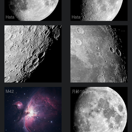
Hata
Hata
ジャンセン辺り
ポシドニウス・アトラス・ヘラクレス
Hata
Hata
M42
月齢10.7