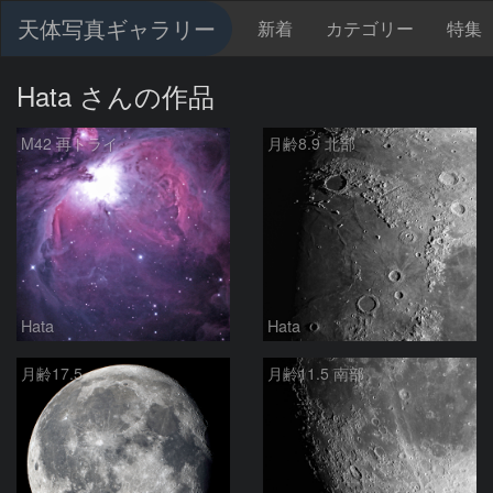
天体写真ギャラリー
新着
カテゴリー
特集
Hata さんの作品
M42 再トライ
月齢8.9 北部
Hata
Hata
月齢17.5
月齢11.5 南部