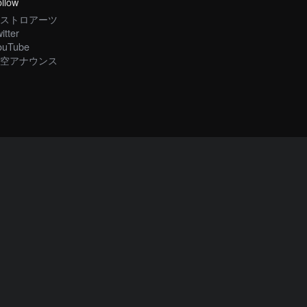
llow
ストロアーツ
itter
ouTube
空アナウンス