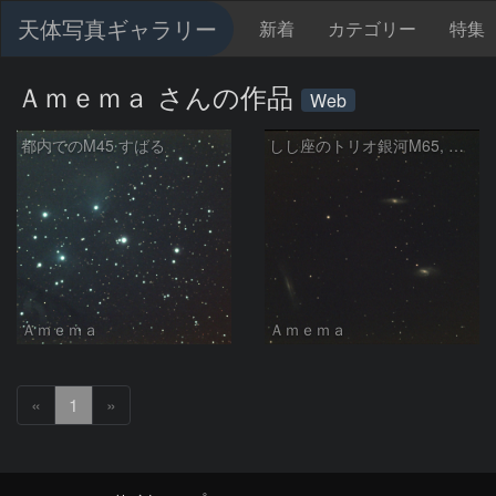
天体写真ギャラリー
新着
カテゴリー
特集
Ａｍｅｍａ さんの作品
Web
都内でのM45 すばる
しし座のトリオ銀河M65, M66 & NGC3628
Ａｍｅｍａ
Ａｍｅｍａ
«
1
»