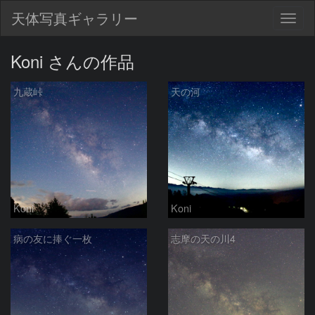
天体写真ギャラリー
Togg
navig
Koni さんの作品
九蔵峠
天の河
Koni
Koni
病の友に捧ぐ一枚
志摩の天の川4