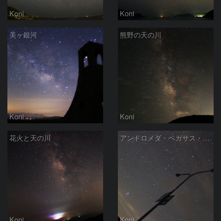
Koni
Koni
美ヶ銀河
熊野の天の川
Koni
Koni
花火と天の川
アンドロメダ・ペガサス・プレアデス
Koni
Koni