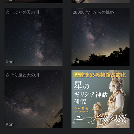
久しぶりの天の川
28000光年からの眺め
Koni
Koni
PR
さそり座と天の川
Koni