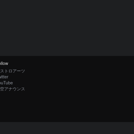
llow
ストロアーツ
itter
ouTube
空アナウンス