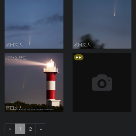
濱田文人
濱田文人
PR
灯台と彗星
濱田文人
次
«
1
2
»
へ