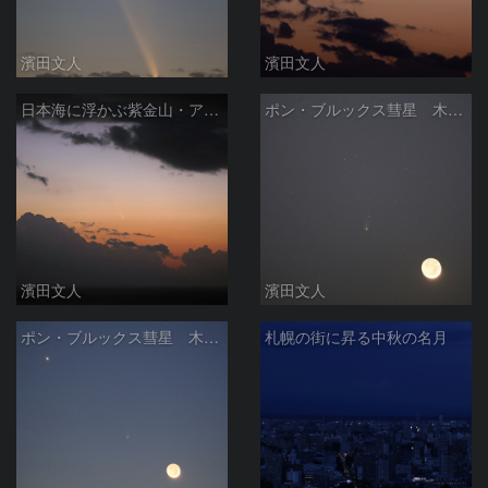
濱田文人
濱田文人
日本海に浮かぶ紫金山・アトラス彗星
ポン・ブルックス彗星 木星、月と共に
濱田文人
濱田文人
ポン・ブルックス彗星 木星、月と共に
札幌の街に昇る中秋の名月