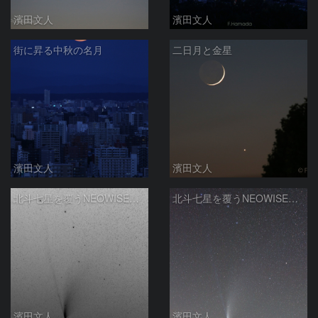
濱田文人
濱田文人
街に昇る中秋の名月
二日月と金星
濱田文人
濱田文人
北斗七星を覆うNEOWISE彗星（白黒階調反転）
北斗七星を覆うNEOWISE彗星
濱田文人
濱田文人