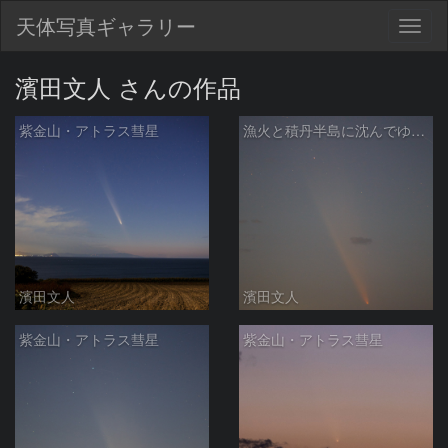
天体写真ギャラリー
Togg
navig
濱田文人 さんの作品
紫金山・アトラス彗星
漁火と積丹半島に沈んでゆく紫金山・アトラス彗星
濱田文人
濱田文人
紫金山・アトラス彗星
紫金山・アトラス彗星