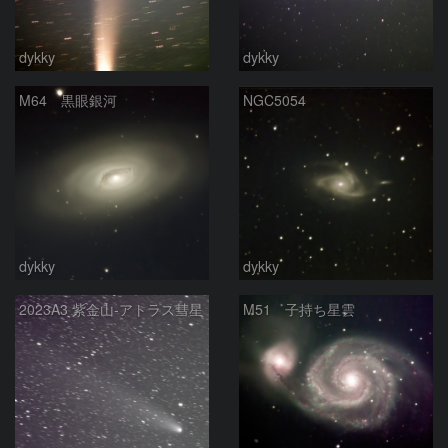
dykky
dykky
M64 黒眼銀河
NGC5054
dykky
dykky
2023A3 紫金山‐アトラス彗星
M51 子持ち星雲