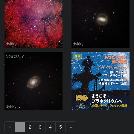
dykky
dykky
PR
NGC3810
dykky
次
«
1
2
3
4
5
»
へ