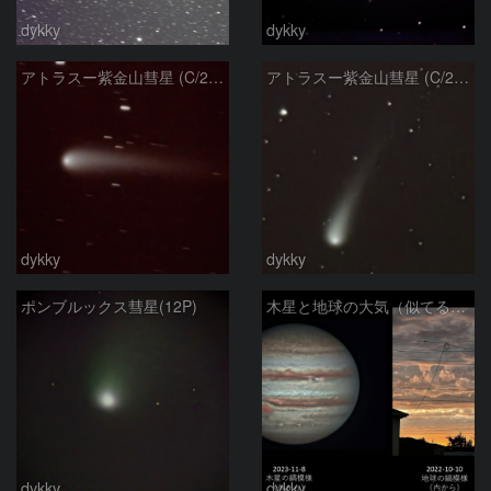
dykky
dykky
アトラスー紫金山彗星 (C/2023A3)
アトラスー紫金山彗星 (C/2023A3)
dykky
dykky
ポンブルックス彗星(12P)
木星と地球の大気（似てる！）
dykky
dykky