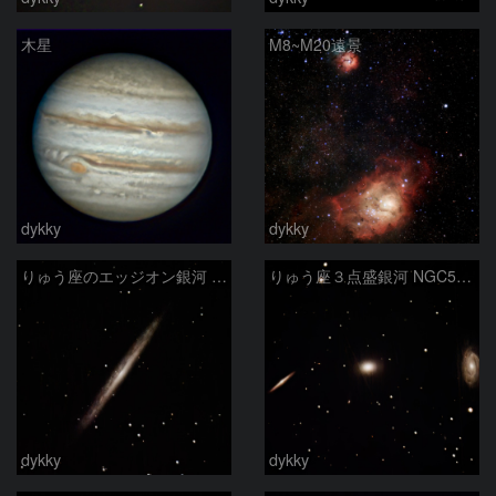
木星
M8~M20遠景
dykky
dykky
りゅう座のエッジオン銀河 NGC5907
りゅう座３点盛銀河 NGC5981、NGC5982、NGC5985
dykky
dykky