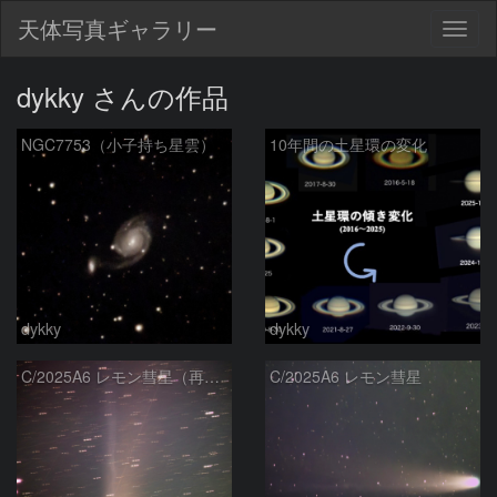
天体写真ギャラリー
Togg
navig
dykky さんの作品
NGC7753（小子持ち星雲）
10年間の土星環の変化
dykky
dykky
C/2025A6 レモン彗星（再処理投稿）
C/2025A6 レモン彗星