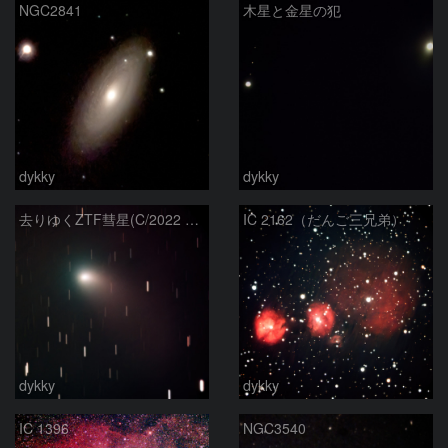
NGC2841
木星と金星の犯
dykky
dykky
去りゆくZTF彗星(C/2022 E3)
IC 2162（だんご三兄弟）
dykky
dykky
IC 1396
NGC3540