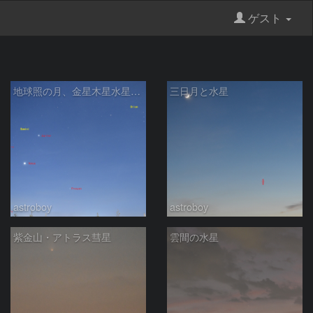
ゲスト
地球照の月、金星木星水星、オリオン座、ふたご座
三日月と水星
astroboy
astroboy
紫金山・アトラス彗星
雲間の水星