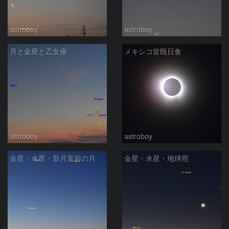
astroboy
astroboy
月と金星と乙女座
メキシコ皆既日食
astroboy
astroboy
金星・水星・新月直前の月
金星・水星・地球照