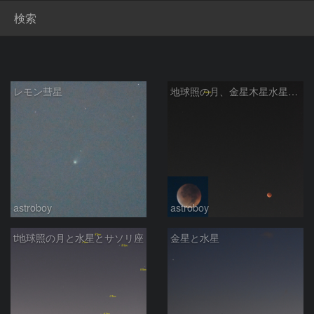
検索
レモン彗星
地球照の月、金星木星水星、オリオン座、ふたご座
astroboy
astroboy
t地球照の月と水星とサソリ座
金星と水星