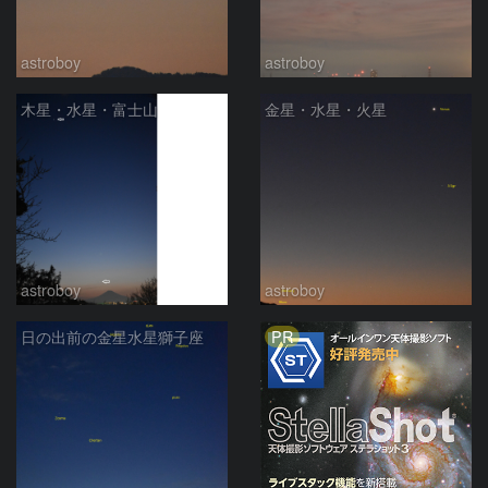
astroboy
astroboy
木星・水星・富士山
金星・水星・火星
astroboy
astroboy
PR
日の出前の金星水星獅子座