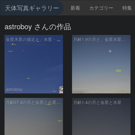
天体写真ギャラリー
新着
カテゴリー
特集
astroboy さんの作品
金星木星の接近と、水星・ふたご座
月齢1.9の月と、金星水星土星
astroboy
astroboy
月齢27.4の月と金星と土星と水星
月齢1.4の月と金星と水星