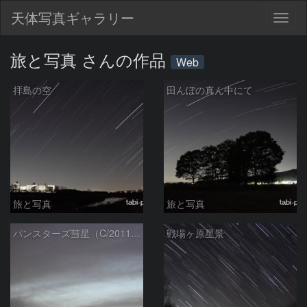
天体写真ギャラリー
Togg
navig
旅と写真 さんの作品
Web
拝島の空
田んぼの真ん中にて
旅と写真
旅と写真
パンスターズ彗星（C/2011 L4）
戦場ヶ原星景