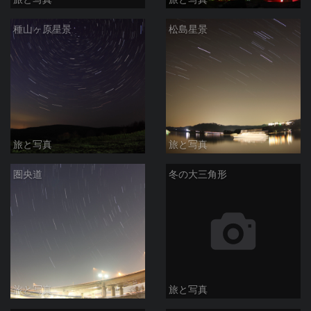
種山ヶ原星景
松島星景
旅と写真
旅と写真
圏央道
冬の大三角形
旅と写真
旅と写真