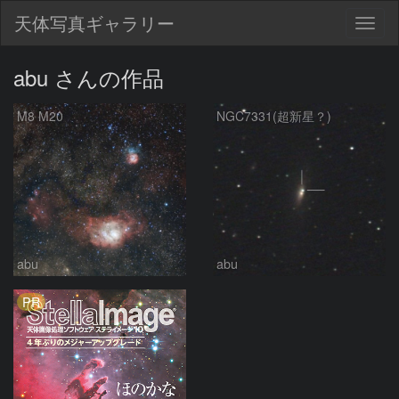
天体写真ギャラリー
Togg
navig
abu さんの作品
M8 M20
NGC7331(超新星？)
abu
abu
PR